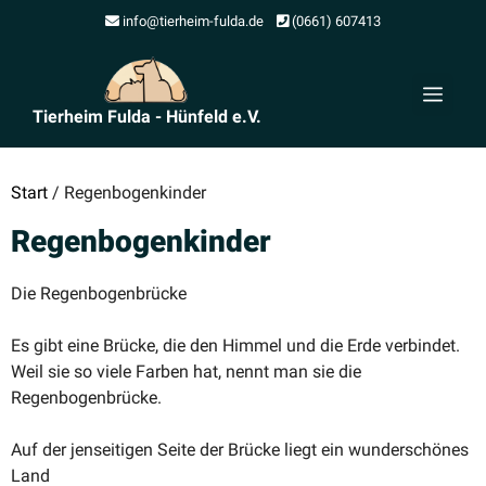
Zum
info@tierheim-fulda.de
(0661) 607413
Inhalt
springen
Men
Tierheim Fulda - Hünfeld e.V.
Start
/ Regenbogenkinder
Regenbogenkinder
Die Regen­bo­gen­brücke
Es gibt eine Brücke, die den Himmel und die Erde verbindet.
Weil sie so viele Farben hat, nennt man sie die
Regenbogenbrücke.
Auf der jensei­tigen Seite der Brücke liegt ein wunder­schönes
Land