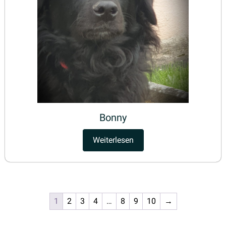
Bonny
Weiterlesen
1
2
3
4
…
8
9
10
→