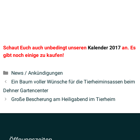
Schaut Euch auch unbedingt unseren
Kalender 2017
an. Es
gibt noch einige zu kaufen!
Kategorien
News / Ankündigungen
Ein Baum voller Wünsche für die Tierheim­in­sassen beim
Dehner Gartencenter
Große Bescherung am Heilig­abend im Tierheim
Öffnungs­zeiten