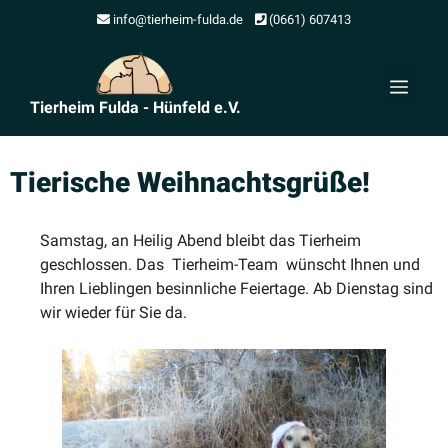
Zum
info@tierheim-fulda.de
(0661) 607413
Inhalt
springen
Men
Tierheim Fulda - Hünfeld e.V.
Tierische Weihnachts­grüße!
Samstag, an Heilig Abend bleibt das Tierheim
geschlossen. Das Tierheim-Team wünscht Ihnen und
Ihren Lieblingen besinn­liche Feiertage. Ab Dienstag sind
wir wieder für Sie da.