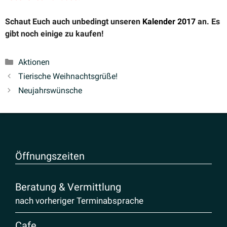
Schaut Euch auch unbedingt unseren
Kalender 2017
an. Es
gibt noch einige zu kaufen!
Kategorien
Aktionen
Tierische Weihnachts­grüße!
Neujahrs­wünsche
Öffnungs­zeiten
Beratung & Vermittlung
nach vorheriger Terminabsprache
Cafe