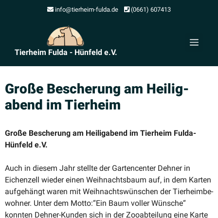
Zum
info@tierheim-fulda.de
(0661) 607413
Inhalt
springen
Men
Tierheim Fulda - Hünfeld e.V.
Große Bescherung am Heilig­
abend im Tierheim
Große Bescherung am Heilig­abend im Tierheim Fulda-
Hünfeld e.V.
Auch in diesem Jahr stellte der Garten­center Dehner in
Eichenzell wieder einen Weihnachtsbaum auf, in dem Karten
aufge­hängt waren mit Weihnachts­wün­schen der Tierheim­be­
wohner. Unter dem Motto:“Ein Baum voller Wünsche“
konnten Dehner-Kunden sich in der Zooab­teilung eine Karte