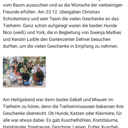
vom Baum aussuchen und so die Wünsche der vierbei­nigen
Freunde erfüllen. Am 23.12. übergaben Christian
Schickentanz und sein Team die vielen Geschenke an das
Tierheim. Ganz schön aufgeregt waren die beiden Hunde
Nico (weiß) und York, die in Begleitung von Swenja Mathes
und Kerstin Laible den Garten­center Dehner besuchen
durften, um die vielen Geschenke in Empfang zu nehmen.
Am Heilig­abend war dann lautes Gebell und Miauen im
Tierheim zu hören, denn die Tierheim­in­sassen bekamen ihre
Geschenke überreicht. Ob Hunde, Katzen oder Klein­tiere, für
alle war etwas dabei. Es gab Kuschel­höhlen, Kratz­bäume,
Halsbänder, Spiel­zeuge, Geschirre, Leinen, Futter, Kuschel­