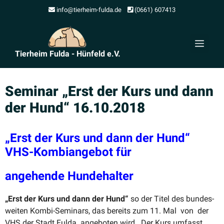
Zum
info@tierheim-fulda.de
(0661) 607413
Inhalt
springen
Men
Tierheim Fulda - Hünfeld e.V.
Seminar „Erst der Kurs und dann
der Hund“ 16.10.2018
„Erst der Kurs und dann der Hund“
VHS-Kombi­an­gebot für
angehende Hunde­halter
„Erst der Kurs und dann der Hund“
so der Titel des bundes­
weiten Kombi-Seminars, das bereits zum 11. Mal von der
VHS der Stadt Fulda angeboten wird. Der Kurs umfasst