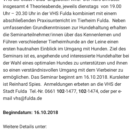
insgesamt 4 Theorie­abende, jeweils dienstags von 19.00
Uhr – 20.30 Uhr in der VHS Fulda kombi­niert mit einem
abschlie­ßenden Praxis­un­ter­richt im Tierheim Fulda. Neben
umfas­senden Grund­kennt­nissen zur Hunde­haltung erhalten
die Seminarteilnehmer/innen über das Kennen­lernen und
Führen verschie­dener Tierheim­hunde an der Leine einen
ersten hautnahen Einblick im Umgang mit Hunden. Ziel des
Seminars ist es, angehende und inter­es­sierte Hunde­halter bei
der Wahl eines optimalen Hundes zu unter­stützen und ihnen
so einen verständ­nis­vollen Umgang mit dem Vierbeiner zu
ermög­lichen. Das Seminar beginnt am 16.10.2018. Kursleiter
ist Reinhard Spies. Anmel­dungen erbeten an die VHS der
Stadt Fulda Tel.-Nr. 0661
102
-1477,
102
-1474, oder per e-
mail vhs@fulda.de
Beginn­datum: 16.10.2018
Weitere Details unter: