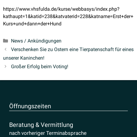
https://www.vhsfulda.de/kurse/webbasys/index.php?
kathaupt=1&katid=238&katvaterid=228&katname=Erst+der+
Kurs+und+dann+der+Hund
Kategorien
News / Ankündigungen
Verschenken Sie zu Ostern eine Tierpa­ten­schaft für eines
unserer Kaninchen!
Großer Erfolg beim Voting!
Öffnungs­zeiten
Beratung & Vermittlung
nach vorheriger Terminabsprache