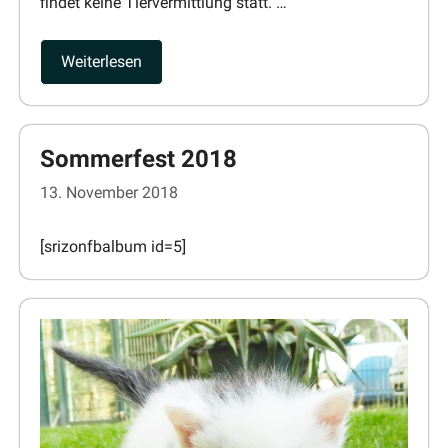
findet keine Tierver­mittlung statt. …
Weiter­lesen
Sommerfest 2018
13. November 2018
[srizon­fb­album id=5]