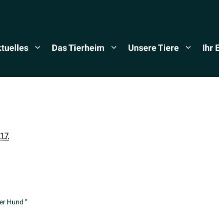
tuelles
Das Tierheim
Unsere Tiere
Ihr
017
er Hund ”