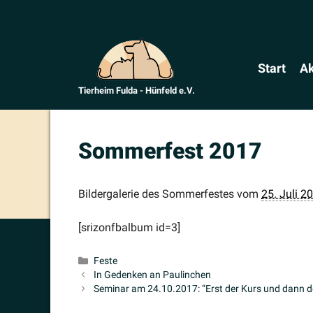
Zum
Inhalt
springen
Start
Ak
Tierheim Fulda - Hünfeld e.V.
Sommerfest 2017
Bilder­ga­lerie des Sommer­festes vom
25. Juli 2
[srizon­fb­album id=3]
Kategorien
Feste
In Gedenken an Paulinchen
Seminar am 24.10.2017: “Erst der Kurs und dann d