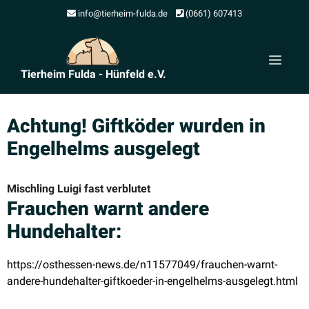
Zum
info@tierheim-fulda.de
(0661) 607413
Inhalt
springen
Men
Tierheim Fulda - Hünfeld e.V.
Achtung! Giftköder wurden in
Engel­helms ausgelegt
Mischling Luigi fast verblutet
Frauchen warnt andere
Hundehalter:
https://osthessen-news.de/n11577049/frauchen-warnt-
andere-hundehalter-giftkoeder-in-engelhelms-ausgelegt.html