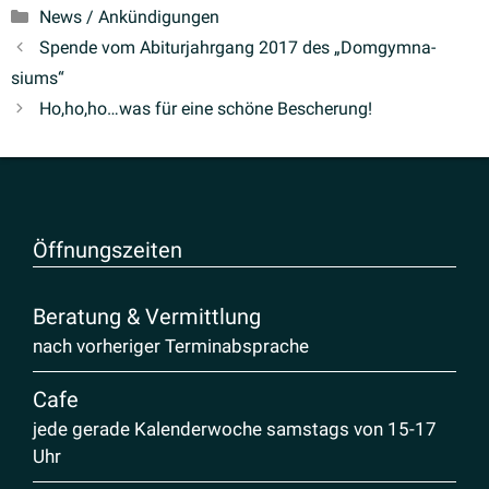
Kategorien
News / Ankündigungen
Spende vom Abitur­jahrgang 2017 des „Domgym­na­
siums“
Ho,ho,ho…was für eine schöne Bescherung!
Öffnungs­zeiten
Beratung & Vermittlung
nach vorheriger Terminabsprache
Cafe
jede gerade Kalenderwoche samstags von 15-17
Uhr