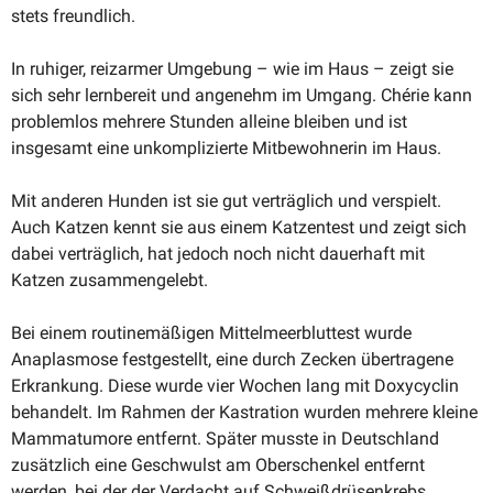
stets freundlich.
In ruhiger, reizarmer Umgebung – wie im Haus – zeigt sie
sich sehr lernbereit und angenehm im Umgang. Chérie kann
problemlos mehrere Stunden alleine bleiben und ist
insgesamt eine unkom­pli­zierte Mitbe­woh­nerin im Haus.
Mit anderen Hunden ist sie gut verträglich und verspielt.
Auch Katzen kennt sie aus einem Katzentest und zeigt sich
dabei verträglich, hat jedoch noch nicht dauerhaft mit
Katzen zusammengelebt.
Bei einem routi­ne­mä­ßigen Mittel­meer­bluttest wurde
Anaplasmose festge­stellt, eine durch Zecken übertragene
Erkrankung. Diese wurde vier Wochen lang mit Doxycyclin
behandelt. Im Rahmen der Kastration wurden mehrere kleine
Mamma­tumore entfernt. Später musste in Deutschland
zusätzlich eine Geschwulst am Oberschenkel entfernt
werden, bei der der Verdacht auf Schweiß­drü­sen­krebs