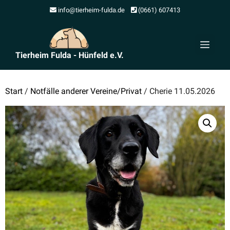
Zum
info@tierheim-fulda.de
(0661) 607413
Inhalt
springen
Men
Tierheim Fulda - Hünfeld e.V.
Start
/
Notfälle anderer Vereine/Privat
/ Cherie 11.05.2026