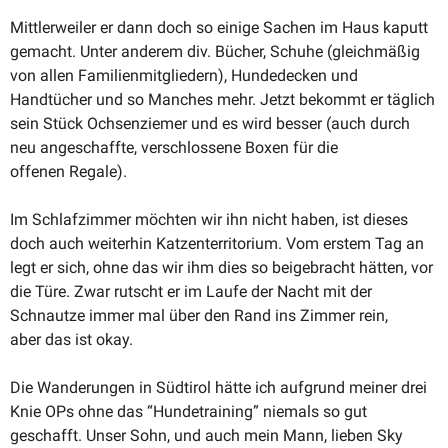
Mittler­weiler er dann doch so einige Sachen im Haus kaputt
gemacht. Unter anderem div. Bücher, Schuhe (gleich­mäßig
von allen Famili­en­mit­gliedern), Hunde­decken und
Handtücher und so Manches mehr. Jetzt bekommt er täglich
sein Stück Ochsen­ziemer und es wird besser (auch durch
neu angeschaffte, verschlossene Boxen für die
offenen Regale).
Im Schlaf­zimmer möchten wir ihn nicht haben, ist dieses
doch auch weiterhin Katzen­ter­ri­torium. Vom erstem Tag an
legt er sich, ohne das wir ihm dies so beigebracht hätten, vor
die Türe. Zwar rutscht er im Laufe der Nacht mit der
Schnautze immer mal über den Rand ins Zimmer rein,
aber das ist okay.
Die Wande­rungen in Südtirol hätte ich aufgrund meiner drei
Knie OPs ohne das “Hunde­training” niemals so gut
geschafft. Unser Sohn, und auch mein Mann, lieben Sky