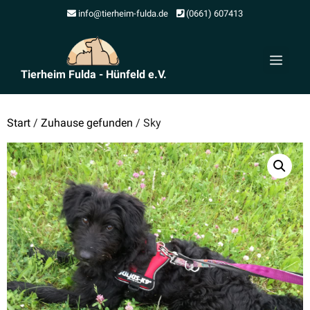
Zum
info@tierheim-fulda.de
(0661) 607413
Inhalt
springen
Men
Tierheim Fulda - Hünfeld e.V.
Start
/
Zuhause gefunden
/ Sky