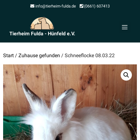
Zum
info@tierheim-fulda.de
(0661) 607413
Inhalt
springen
Men
Tierheim Fulda - Hünfeld e.V.
Start
/
Zuhause gefunden
/ Schnee­flocke 08.03.22