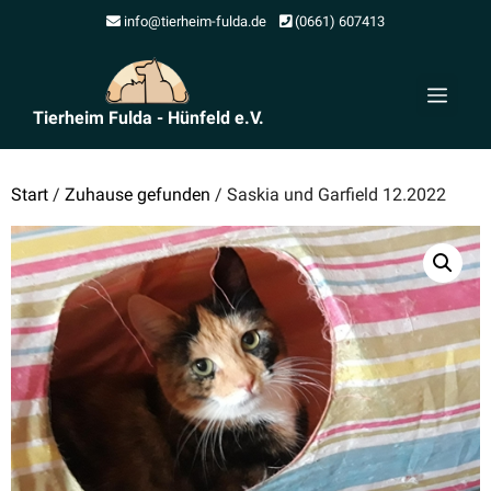
Zum
info@tierheim-fulda.de
(0661) 607413
Inhalt
springen
Men
Tierheim Fulda - Hünfeld e.V.
Start
/
Zuhause gefunden
/ Saskia und Garfield 12.2022