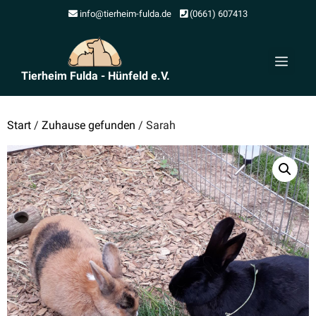
Zum
info@tierheim-fulda.de
(0661) 607413
Inhalt
springen
Men
Tierheim Fulda - Hünfeld e.V.
Start
/
Zuhause gefunden
/ Sarah