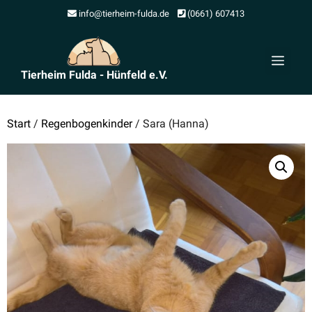
Zum
info@tierheim-fulda.de
(0661) 607413
Inhalt
springen
Men
Tierheim Fulda - Hünfeld e.V.
Start
/
Regenbogenkinder
/ Sara (Hanna)