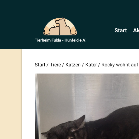
Zum
Inhalt
springen
Start
Ak
Tierheim Fulda - Hünfeld e.V.
Start
/
Tiere
/
Katzen
/
Kater
/ Rocky wohnt auf