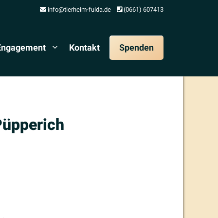
info@tierheim-fulda.de
(0661) 607413
 Engagement
Kontakt
Spenden
Püpperich