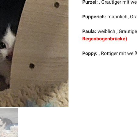
Purzel:
, Grautiger mit w
Püpperich:
männlich
,
Gra
Paula:
weiblich , Grautig
Regenbogenbrücke)
Poppy:
, Rottiger mit wei