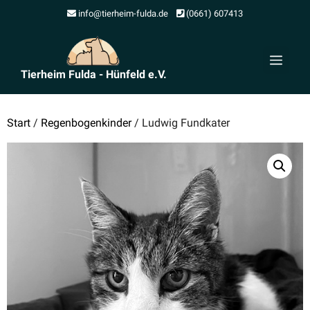
Zum
info@tierheim-fulda.de
(0661) 607413
Inhalt
springen
Men
Tierheim Fulda - Hünfeld e.V.
Start
/
Regenbogenkinder
/ Ludwig Fundkater