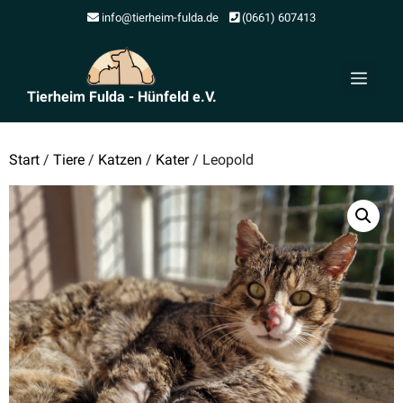
Zum
info@tierheim-fulda.de
(0661) 607413
Inhalt
springen
Men
Tierheim Fulda - Hünfeld e.V.
Start
/
Tiere
/
Katzen
/
Kater
/ Leopold