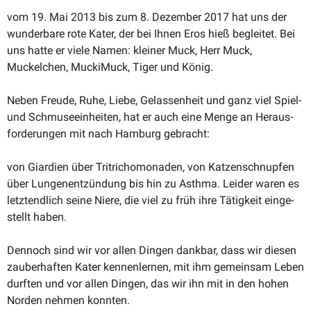
vom 19. Mai 2013 bis zum 8. Dezember 2017 hat uns der
wunderbare rote Kater, der bei Ihnen Eros hieß begleitet. Bei
uns hatte er viele Namen: kleiner Muck, Herr Muck,
Muckelchen, MuckiMuck, Tiger und König.
Neben Freude, Ruhe, Liebe, Gelas­senheit und ganz viel Spiel-
und Schmu­se­ein­heiten, hat er auch eine Menge an Heraus­
for­de­rungen mit nach Hamburg gebracht:
von Giardien über Tritricho­mo­naden, von Katzen­schnupfen
über Lungen­ent­zündung bis hin zu Asthma. Leider waren es
letzt­endlich seine Niere, die viel zu früh ihre Tätigkeit einge­
stellt haben.
Dennoch sind wir vor allen Dingen dankbar, dass wir diesen
zauber­haften Kater kennen­lernen, mit ihm gemeinsam Leben
durften und vor allen Dingen, das wir ihn mit in den hohen
Norden nehmen konnten.