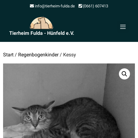
Zum
info@tierheim-fulda.de
(0661) 607413
Inhalt
springen
Men
Tierheim Fulda - Hünfeld e.V.
Start
/
Regenbogenkinder
/ Kessy