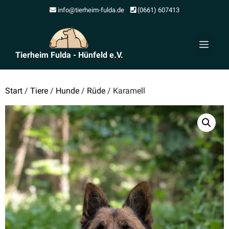
Zum
info@tierheim-fulda.de
(0661) 607413
Inhalt
springen
Men
Tierheim Fulda - Hünfeld e.V.
Start
/
Tiere
/
Hunde
/
Rüde
/ Karamell