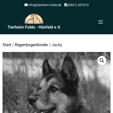
Zum
info@tierheim-fulda.de
(0661) 607413
Inhalt
springen
Men
Tierheim Fulda - Hünfeld e.V.
Start
/
Regenbogenkinder
/ Jacky