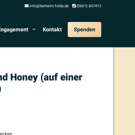
info@tierheim-fulda.de
(0661) 607413
 Engagement
Kontakt
Spenden
d Honey (auf einer
)
lecken