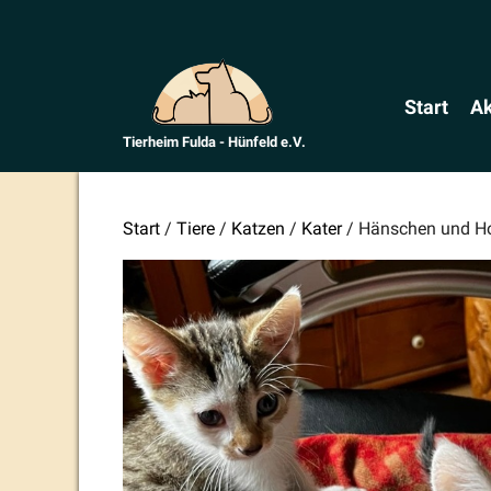
Zum
Inhalt
springen
Start
Ak
Tierheim Fulda - Hünfeld e.V.
Start
/
Tiere
/
Katzen
/
Kater
/ Hänschen und Hon