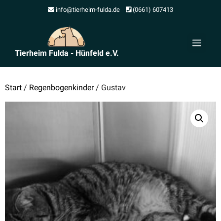
Zum
info@tierheim-fulda.de
(0661) 607413
Inhalt
springen
Men
Tierheim Fulda - Hünfeld e.V.
Start
/
Regenbogenkinder
/ Gustav