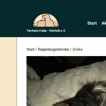
Zum
Inhalt
springen
Start
Ak
Tierheim Fulda - Hünfeld e.V.
Start
/
Regenbogenkinder
/ Dorka