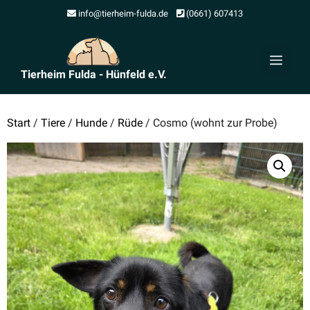
Zum
info@tierheim-fulda.de
(0661) 607413
Inhalt
springen
Men
Tierheim Fulda - Hünfeld e.V.
Start
/
Tiere
/
Hunde
/
Rüde
/ Cosmo (wohnt zur Probe)