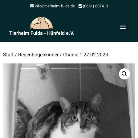
Zum
info@tierheim-fulda.de
(0661) 607413
Inhalt
springen
Men
Tierheim Fulda - Hünfeld e.V.
Start
/
Regenbogenkinder
/ Charlie † 27.02.2023