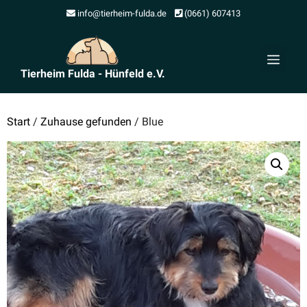
Zum
info@tierheim-fulda.de
(0661) 607413
Inhalt
springen
Men
Tierheim Fulda - Hünfeld e.V.
Start
/
Zuhause gefunden
/ Blue