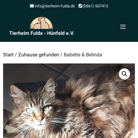
Zum
info@tierheim-fulda.de
(0661) 607413
Inhalt
springen
Men
Tierheim Fulda - Hünfeld e.V.
Start
/
Zuhause gefunden
/ Babette & Belinda