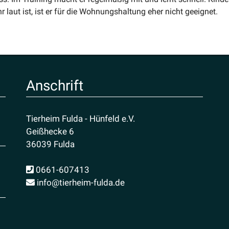
r laut ist, ist er für die Wohnungs­haltung eher nicht geeignet.
Anschrift
Tierheim Fulda - Hünfeld e.V.
Geißhecke 6
36039 Fulda
0661-607413
info@tierheim-fulda.de