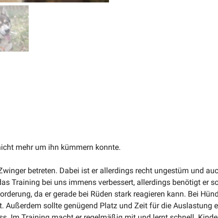
 nicht mehr um ihn kümmern konnte.
winger betreten. Dabei ist er aller­dings recht ungestüm und auc
as Training bei uns immens verbessert, aller­dings benötigt er s
for­derung, da er gerade bei Rüden stark reagieren kann. Bei Hün
t. Außerdem sollte genügend Platz und Zeit für die Auslastung ei
ss. Im Training macht er regel­mäßig mit und lernt schnell. Kind