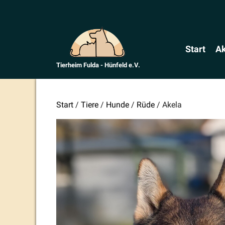
Zum
Inhalt
springen
Start
Ak
Tierheim Fulda - Hünfeld e.V.
Start
/
Tiere
/
Hunde
/
Rüde
/ Akela