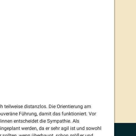
h teilweise distanzlos. Die Orien­tierung am
ouveräne Führung, damit das funktio­niert. Vor
dinnen entscheidet die Sympathie. Als
nge­plant werden, da er sehr agil ist und sowohl
er sollten, wenn überhaupt, schon größer und