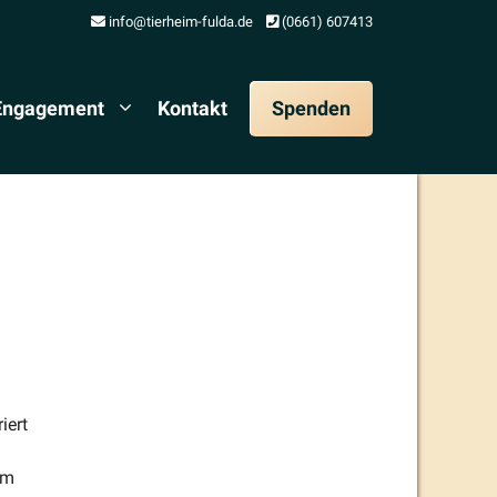
info@tierheim-fulda.de
(0661) 607413
 Engagement
Kontakt
Spenden
iert
cm