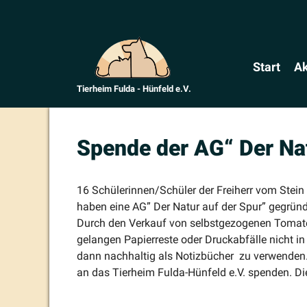
Zum
Inhalt
springen
Start
Ak
Tierheim Fulda - Hünfeld e.V.
Spende der AG“ Der Nat
16 Schülerinnen/Schüler der Freiherr vom Stein 
haben eine AG” Der Natur auf der Spur” gegründe
Durch den Verkauf von selbst­ge­zo­genen Tomate
gelangen Papier­reste oder Druck­ab­fälle nich
dann nachhaltig als Notiz­bücher zu verwenden
an das Tierheim Fulda-Hünfeld e.V. spenden. Die 