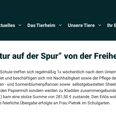
tuelles
Das Tierheim
Unsere Tiere
Ihr
ur auf der Spur“ von der Freih
Schule treffen sich regel­mäßig 1x wöchentlich nach dem Unter­ri
t und beschäf­tigen sich mit Nachhal­tigkeit sowie der Pflege de
n - und Sonnen­blu­men­pflanzen sowie selbst­ge­bas­telten Shee
t in den Papiermüll sondern werden zu Kladden zusam­men­ge­bund
.) kam eine stolze Summe von 281,50 € zustande. Den Erlös woll
feier­liche Übergabe erfolgte an Frau Pietrek im Schulgarten.