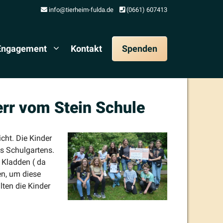
info@tierheim-fulda.de
(0661) 607413
 Engagement
Kontakt
Spenden
err vom Stein Schule
cht. Die Kinder
s Schul­gartens.
t Kladden ( da
en, um diese
ten die Kinder