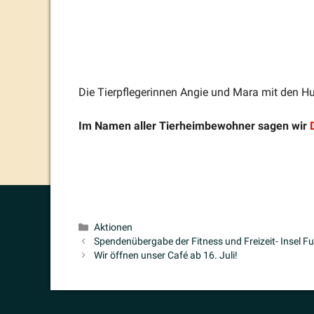
Die Tierpfle­ge­rinnen Angie und Mara mit den H
Im Namen aller Tierheim­be­wohner sagen wir
Kategorien
Aktionen
Spenden­übergabe der Fitness und Freizeit- Insel Fu
Wir öffnen unser Café ab 16. Juli!