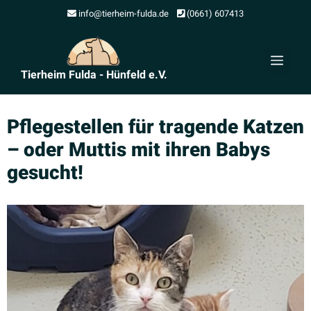
Zum
info@tierheim-fulda.de
(0661) 607413
Inhalt
springen
Men
Tierheim Fulda - Hünfeld e.V.
Pflege­stellen für tragende Katzen
– oder Muttis mit ihren Babys
gesucht!