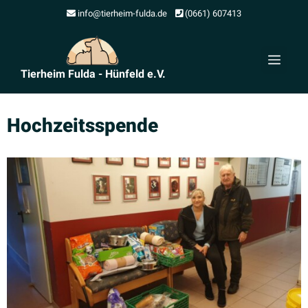
Zum
info@tierheim-fulda.de
(0661) 607413
Inhalt
springen
Men
Tierheim Fulda - Hünfeld e.V.
Hochzeits­spende