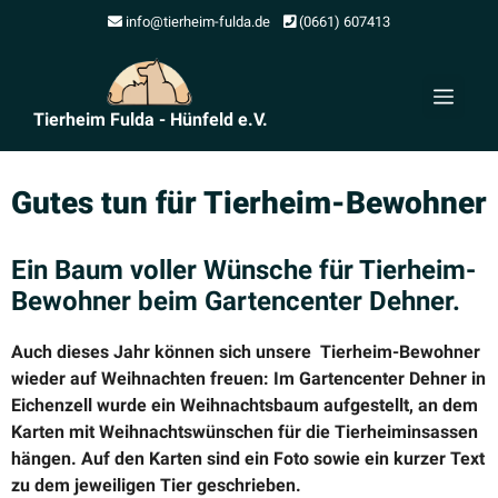
Zum
info@tierheim-fulda.de
(0661) 607413
Inhalt
springen
Men
Tierheim Fulda - Hünfeld e.V.
Gutes tun für Tierheim-Bewohner
Ein Baum voller Wünsche für Tierheim-
Bewohner beim Garten­center Dehner.
Auch dieses Jahr können sich unsere Tierheim-Bewohner
wieder auf Weihnachten freuen: Im Garten­center Dehner in
Eichenzell wurde ein Weihnachtsbaum aufge­stellt, an dem
Karten mit Weihnachts­wün­schen für die Tierheim­in­sassen
hängen. Auf den Karten sind ein Foto sowie ein kurzer Text
zu dem jewei­ligen Tier geschrieben.