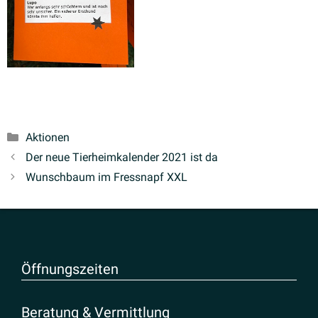
Kategorien
Aktionen
Der neue Tierheim­ka­lender 2021 ist da
Wunschbaum im Fressnapf XXL
Öffnungs­zeiten
Beratung & Vermittlung