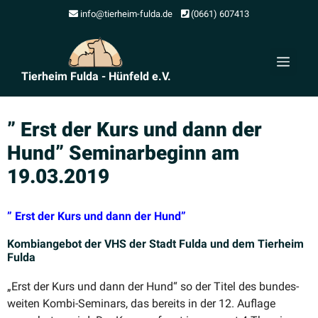
Zum
info@tierheim-fulda.de
(0661) 607413
Inhalt
springen
Men
Tierheim Fulda - Hünfeld e.V.
” Erst der Kurs und dann der
Hund” Seminar­beginn am
19.03.2019
” Erst der Kurs und dann der Hund”
Kombi­an­gebot der VHS der Stadt Fulda und dem Tierheim
Fulda
„Erst der Kurs und dann der Hund“ so der Titel des bundes­
weiten Kombi-Seminars, das bereits in der 12. Auflage