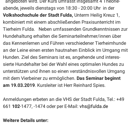
angeboten wird. Der Kurs umfasst insgesamt 4 Theorie­
abende, jeweils dienstags von 18:30 - 20:00 Uhr in der
Volks­hoch­schule der Stadt Fulda,
Unterm Heilig Kreuz 1,
kombi­niert mit einem abschlie­ßenden Praxis­un­ter­richt im
Tierheim Fulda. Neben umfas­senden Grund­kennt­nissen zur
Hunde­haltung erhalten die Seminarteilnehmer/innen über
das Kennen­lernen und Führen verschie­dener Tierheim­hunde
an der Leine einen ersten hautnahen Einblick im Umgang mit
Hunden. Ziel des Seminars ist es, angehende und inter­es­
sierte Hunde­halter bei der Wahl eines optimalen Hundes zu
unter­stützen und ihnen so einen verständ­nis­vollen Umgang
mit dem Vierbeiner zu ermög­lichen.
Das Seminar beginnt
am
19.03.2019
. Kursleiter ist Herr Reinhard Spies.
Anmel­dungen erbeten an die VHS der Stadt Fulda, Tel.: +49
661
102
-1477, -1474 oder per E-Mail:
vhs@fulda.de
Weitere Details unter: