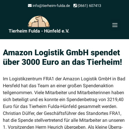
Zum
info@tierheim-fulda.de
(0661) 607413
Inhalt
springen
Men
Tierheim Fulda - Hünfeld e.V.
Amazon Logistik GmbH spendet
über 3000 Euro an das Tierheim!
Im Logis­tik­zentrum FRA1 der Amazon Logistik GmbH in Bad
Hersfeld hat das Team an einer großen Spenden­aktion
teilge­nommen. Viele Mitar­beiter und Mitar­bei­te­rinnen haben
sich beteiligt und es konnte ein Spenden­betrag von 3219,40
Euro für das Tierheim Fulda-Hünfeld gesammelt werden.
Christian Dülfer, der Geschäfts­führer des Stand­ortes FRA1,
hat die Spende stell­ver­tretend für alle Mitar­beiter an unseren
1. Vorsit­zenden Herrn Heurich übergeben. Als kleine Überra­