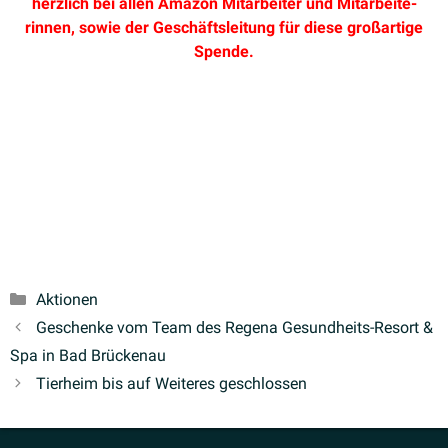
herzlich bei allen Amazon Mitar­beiter und Mitar­bei­te­
rinnen, sowie der Geschäfts­leitung für diese großartige
Spende.
Kategorien
Aktionen
Geschenke vom Team des Regena Gesund­heits-Resort &
Spa in Bad Brückenau
Tierheim bis auf Weiteres geschlossen