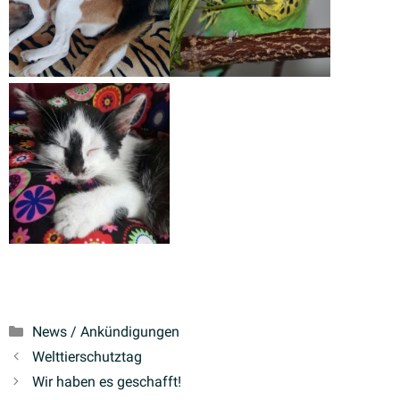
Kategorien
News / Ankündigungen
Welttier­schutztag
Wir haben es geschafft!