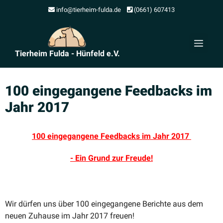
Zum
info@tierheim-fulda.de
(0661) 607413
Inhalt
springen
Men
Tierheim Fulda - Hünfeld e.V.
100 einge­gangene Feedbacks im
Jahr 2017
100 einge­gangene Feedbacks im Jahr 2017
- Ein Grund zur Freude!
Wir dürfen uns über 100 einge­gangene Berichte aus dem
neuen Zuhause im Jahr 2017 freuen!