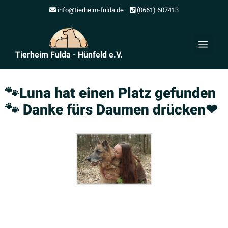
Zum
info@tierheim-fulda.de
(0661) 607413
Inhalt
springen
Men
Tierheim Fulda - Hünfeld e.V.
🐾Luna hat einen Platz gefunden
🐾 Danke fürs Daumen drücken❤